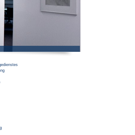
gedienstes
ung
n
g