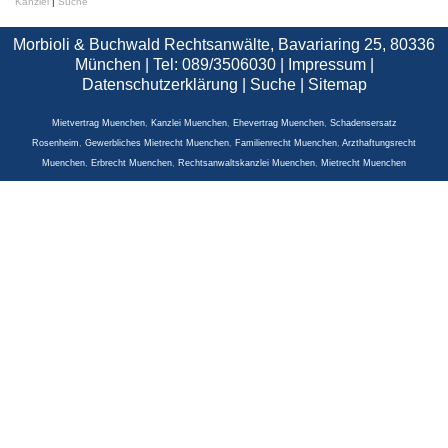
Kanzlei
|
Suche
Morbioli & Buchwald Rechtsanwälte, Bavariaring 25, 80336
München | Tel: 089/3506030 |
Impressum
|
Datenschutzerklärung
|
Suche
|
Sitemap
Mietvertrag Muenchen
,
Kanzlei Muenchen
,
Ehevertrag Muenchen
,
Schadensersatz
Rosenheim
,
Gewerbliches Mietrecht Muenchen
,
Familienrecht Muenchen
,
Arzthaftungsrecht
Muenchen
,
Erbrecht Muenchen
,
Rechtsanwaltskanzlei Muenchen
,
Mietrecht Muenchen