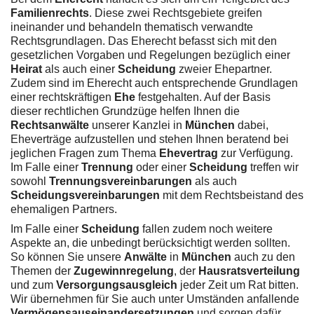
Familienrechts
. Diese zwei Rechtsgebiete greifen
ineinander und behandeln thematisch verwandte
Rechtsgrundlagen. Das Eherecht befasst sich mit den
gesetzlichen Vorgaben und Regelungen bezüglich einer
Heirat
als auch einer
Scheidung
zweier Ehepartner.
Zudem sind im Eherecht auch entsprechende Grundlagen
einer rechtskräftigen
Ehe
festgehalten. Auf der Basis
dieser rechtlichen Grundzüge helfen Ihnen die
Rechtsanwälte
unserer Kanzlei in
München
dabei,
Eheverträge aufzustellen und stehen Ihnen beratend bei
jeglichen Fragen zum Thema
Ehevertrag
zur Verfügung.
Im Falle einer
Trennung
oder einer
Scheidung
treffen wir
sowohl
Trennungsvereinbarungen
als auch
Scheidungsvereinbarungen
mit dem Rechtsbeistand des
ehemaligen Partners.
Im Falle einer
Scheidung
fallen zudem noch weitere
Aspekte an, die unbedingt berücksichtigt werden sollten.
So können Sie unsere
Anwälte
in
München
auch zu den
Themen der
Zugewinnregelung
, der
Hausratsverteilung
und zum
Versorgungsausgleich
jeder Zeit um Rat bitten.
Wir übernehmen für Sie auch unter Umständen anfallende
Vermögensauseinandersetzungen
und sorgen dafür,