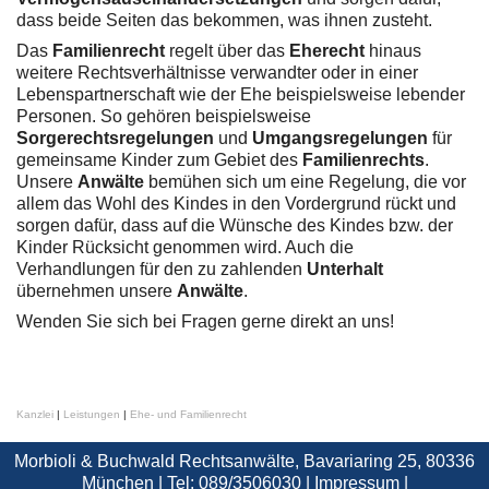
dass beide Seiten das bekommen, was ihnen zusteht.
Das
Familienrecht
regelt über das
Eherecht
hinaus
weitere Rechtsverhältnisse verwandter oder in einer
Lebenspartnerschaft wie der Ehe beispielsweise lebender
Personen. So gehören beispielsweise
Sorgerechtsregelungen
und
Umgangsregelungen
für
gemeinsame Kinder zum Gebiet des
Familienrechts
.
Unsere
Anwälte
bemühen sich um eine Regelung, die vor
allem das Wohl des Kindes in den Vordergrund rückt und
sorgen dafür, dass auf die Wünsche des Kindes bzw. der
Kinder Rücksicht genommen wird. Auch die
Verhandlungen für den zu zahlenden
Unterhalt
übernehmen unsere
Anwälte
.
Wenden Sie sich bei Fragen gerne direkt an uns!
Kanzlei
|
Leistungen
|
Ehe- und Familienrecht
Morbioli & Buchwald Rechtsanwälte, Bavariaring 25, 80336
München | Tel: 089/3506030 |
Impressum
|