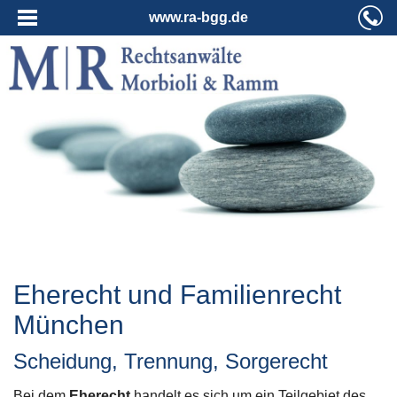
www.ra-bgg.de
Eherecht und Familienrecht
München
Scheidung, Trennung, Sorgerecht
Bei dem
Eherecht
handelt es sich um ein Teilgebiet des