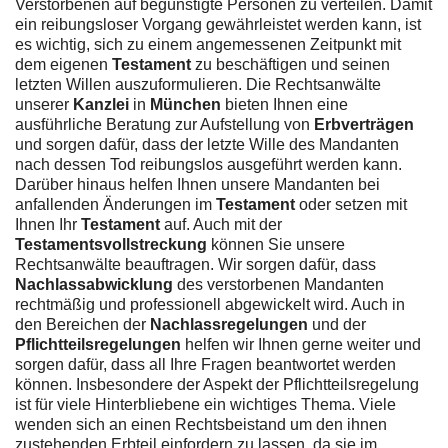
Verstorbenen auf begünstigte Personen zu verteilen. Damit
ein reibungsloser Vorgang gewährleistet werden kann, ist
es wichtig, sich zu einem angemessenen Zeitpunkt mit
dem eigenen
Testament
zu beschäftigen und seinen
letzten Willen auszuformulieren. Die Rechtsanwälte
unserer
Kanzlei
in
München
bieten Ihnen eine
ausführliche Beratung zur Aufstellung von
Erbverträgen
und sorgen dafür, dass der letzte Wille des Mandanten
nach dessen Tod reibungslos ausgeführt werden kann.
Darüber hinaus helfen Ihnen unsere Mandanten bei
anfallenden Änderungen im
Testament
oder setzen mit
Ihnen Ihr
Testament
auf. Auch mit der
Testamentsvollstreckung
können Sie unsere
Rechtsanwälte beauftragen. Wir sorgen dafür, dass
Nachlassabwicklung
des verstorbenen Mandanten
rechtmäßig und professionell abgewickelt wird. Auch in
den Bereichen der
Nachlassregelungen
und der
Pflichtteilsregelungen
helfen wir Ihnen gerne weiter und
sorgen dafür, dass all Ihre Fragen beantwortet werden
können. Insbesondere der Aspekt der Pflichtteilsregelung
ist für viele Hinterbliebene ein wichtiges Thema. Viele
wenden sich an einen Rechtsbeistand um den ihnen
zustehenden Erbteil einfordern zu lassen, da sie im