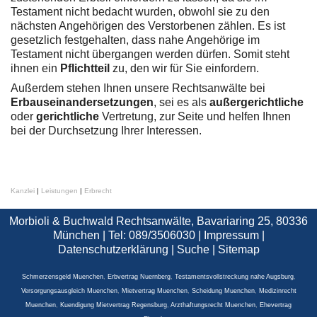
Testament nicht bedacht wurden, obwohl sie zu den
nächsten Angehörigen des Verstorbenen zählen. Es ist
gesetzlich festgehalten, dass nahe Angehörige im
Testament nicht übergangen werden dürfen. Somit steht
ihnen ein
Pflichtteil
zu, den wir für Sie einfordern.
Außerdem stehen Ihnen unsere Rechtsanwälte bei
Erbauseinandersetzungen
, sei es als
außergerichtliche
oder
gerichtliche
Vertretung, zur Seite und helfen Ihnen
bei der Durchsetzung Ihrer Interessen.
Kanzlei
|
Leistungen
|
Erbrecht
Morbioli & Buchwald Rechtsanwälte, Bavariaring 25, 80336
München | Tel: 089/3506030 |
Impressum
|
Datenschutzerklärung
|
Suche
|
Sitemap
Schmerzensgeld Muenchen
,
Erbvertrag Nuernberg
,
Testamentsvollstreckung nahe Augsburg
,
Versorgungsausgleich Muenchen
,
Mietvertrag Muenchen
,
Scheidung Muenchen
,
Medizinrecht
Muenchen
,
Kuendigung Mietvertrag Regensburg
,
Arzthaftungsrecht Muenchen
,
Ehevertrag