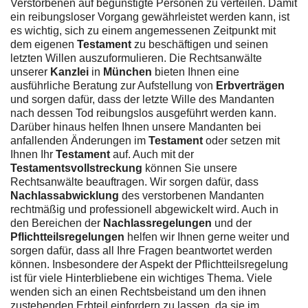
Verstorbenen auf begünstigte Personen zu verteilen. Damit
ein reibungsloser Vorgang gewährleistet werden kann, ist
es wichtig, sich zu einem angemessenen Zeitpunkt mit
dem eigenen
Testament
zu beschäftigen und seinen
letzten Willen auszuformulieren. Die Rechtsanwälte
unserer
Kanzlei
in
München
bieten Ihnen eine
ausführliche Beratung zur Aufstellung von
Erbverträgen
und sorgen dafür, dass der letzte Wille des Mandanten
nach dessen Tod reibungslos ausgeführt werden kann.
Darüber hinaus helfen Ihnen unsere Mandanten bei
anfallenden Änderungen im
Testament
oder setzen mit
Ihnen Ihr
Testament
auf. Auch mit der
Testamentsvollstreckung
können Sie unsere
Rechtsanwälte beauftragen. Wir sorgen dafür, dass
Nachlassabwicklung
des verstorbenen Mandanten
rechtmäßig und professionell abgewickelt wird. Auch in
den Bereichen der
Nachlassregelungen
und der
Pflichtteilsregelungen
helfen wir Ihnen gerne weiter und
sorgen dafür, dass all Ihre Fragen beantwortet werden
können. Insbesondere der Aspekt der Pflichtteilsregelung
ist für viele Hinterbliebene ein wichtiges Thema. Viele
wenden sich an einen Rechtsbeistand um den ihnen
zustehenden Erbteil einfordern zu lassen, da sie im