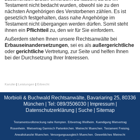
Testament nicht bedacht wurden, obwohl sie zu den
nächsten Angehörigen des Verstorbenen zählen. Es ist
gesetzlich festgehalten, dass nahe Angehörige im
Testament nicht übergangen werden dürfen. Somit steht
ihnen ein
Pflichtteil
zu, den wir für Sie einfordern.
Außerdem stehen Ihnen unsere Rechtsanwälte bei
Erbauseinandersetzungen
, sei es als
außergerichtliche
oder
gerichtliche
Vertretung, zur Seite und helfen Ihnen
bei der Durchsetzung Ihrer Interessen.
Kanzlei
|
Leistungen
|
Erbrecht
Morbioli & Buchwald Rechtsanwälte, Bavariaring 25, 80336
München | Tel: 089/3506030 |
Impressum
|
Datenschutzerklärung
|
Suche
|
Sitemap
Testamentsvollstreckung nahe Kempten
,
Erbvertrag Weilheim
,
Kuendigung Mietvertrag
Rosenheim
,
Mietvertrag Garmisch Partenkirchen
,
Mietrecht Muenchen
,
Testament Freising
,
Anwaltskanzlei Muenchen
,
Versorgungsausgleich Muenchen
,
Gewerbliches Mietrecht